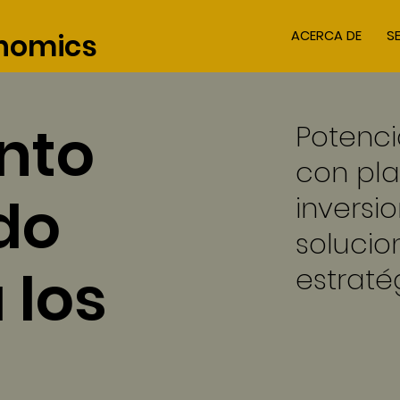
nomics
ACERCA DE
S
nto
Potenci
con pla
do
inversio
solucio
 los
estraté